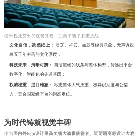
橙乐视觉交出的这份答卷，完美平衡了多重
挑战
：
文化
自信
，跃然纸上：
灵芝、祥云、如意等经典意象，无声诉说
着五千年中药的文化厚度
；
科技未来，清晰可辨：
简洁流畅的线条与整体构型，传递出平台
数字化、智能化的先进
基因
；
权威稳重，过目难忘：
标志整体大气庄重，极具识别度与公信
力，契合国家级平台的崇高定位。
为时代铸就视觉丰碑
作为
国内外logo设计最高奖项大满贯获得者、近两届商标设计大赛