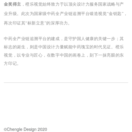
金奖得主
，橙乐视觉始终致力于以顶尖设计力服务国家战略与产
业升级。此次为国家级中药
全产业链
追溯平台锻造视觉“金钥匙”，
再次印证其“
标新立意
”的深厚功力。
中药全产业链追溯平台的建成，是守护国人健康的关键一步；其
标志的诞生，则是中国设计力量赋能中药瑰宝的时代见证。橙乐
视觉，以专业与匠心，在数字中国的画卷上，刻下一抹亮眼的东
方印记。
©Chengle Design 2020