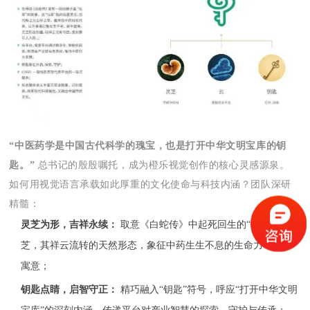
“中医药学是中国古代科学的瑰宝，也是打开中华文明宝库的钥
匙。”
总书记的殷殷嘱托，成为橙乐视觉创作的核心灵感源泉。
如何用视觉语言承载如此厚重的文化使命与科技内涵？团队深研
精髓：
灵芝为形，吉祥永续：
取意《白蛇传》中起死回生的“仙草”灵
芝，其祥云流转的天然形态，象征中药生生不息的生命力与吉祥
寓意；
钥匙点睛，启智守正：
精巧
融入“钥匙”符号，呼应“打开中华文明