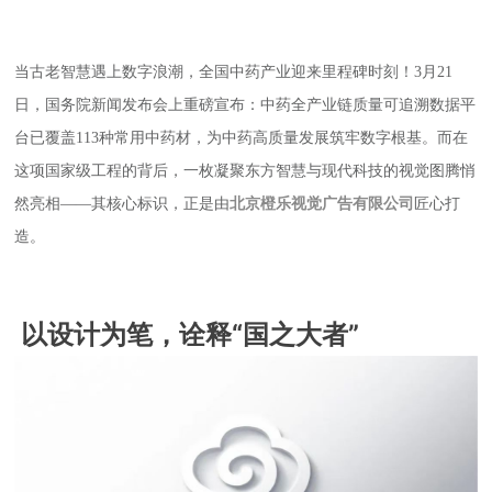
当古老智慧遇上数字浪潮，全国中药产业迎来里程碑时刻！3月21
日，国务院新闻发布会上重磅宣布：中药全产业链质量可追溯数据平
台已覆盖113种常用中药材，为中药高质量发展筑牢数字根基。
而在
这项国家级工程的背后，一枚凝聚东方智慧与现代科技的视觉图腾悄
然亮相——其核心标识，正是由
北京橙乐视觉广告有限公司
匠心打
造。
以设计为笔，诠释“国之大者”